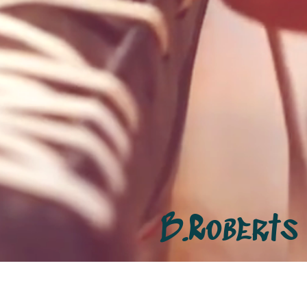
B.Roberts
0:00
/
???